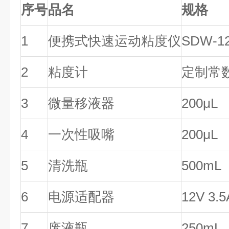
序号
品名
规格
1
便携式快速运动粘度仪
SDW-1
2
粘度计
定制常
3
微量移液器
200μL
4
一次性吸嘴
200μL
5
清洗瓶
500mL
6
电源适配器
12V 3.5
7
废液瓶
250mL